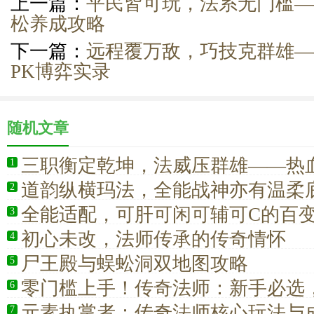
上一篇：
平民皆可玩，法系无门槛—
松养成攻略
下一篇：
远程覆万敌，巧技克群雄—
PK博弈实录
随机文章
三职衡定乾坤，法威压群雄——热
1
全职业对位博弈解析
道韵纵横玛法，全能战神亦有温柔
2
全能适配，可肝可闲可辅可C的百
3
初心未改，法师传承的传奇情怀
4
尸王殿与蜈蚣洞双地图攻略
5
零门槛上手！传奇法师：新手必选
6
全场景
元素执掌者：传奇法师核心玩法与
7