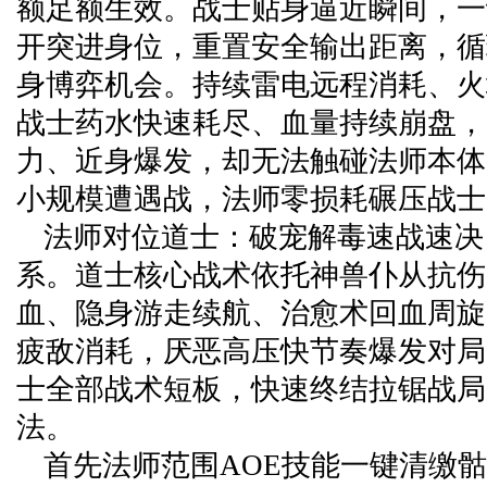
额足额生效。战士贴身逼近瞬间，一
开突进身位，重置安全输出距离，循
身博弈机会。持续雷电远程消耗、火
战士药水快速耗尽、血量持续崩盘，
力、近身爆发，却无法触碰法师本体
小规模遭遇战，法师零损耗碾压战士
法师对位道士：破宠解毒速战速决
系。道士核心战术依托神兽仆从抗伤
血、隐身游走续航、治愈术回血周旋
疲敌消耗，厌恶高压快节奏爆发对局
士全部战术短板，快速终结拉锯战局
法。
首先法师范围AOE技能一键清缴