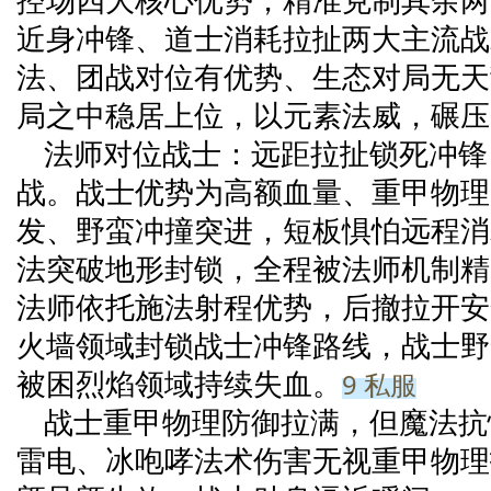
控场四大核心优势，精准克制其余两
近身冲锋、道士消耗拉扯两大主流战
法、团战对位有优势、生态对局无天
局之中稳居上位，以元素法威，碾压
法师对位战士：远距拉扯锁死冲锋
战。战士优势为高额血量、重甲物理
发、野蛮冲撞突进，短板惧怕远程消
法突破地形封锁，全程被法师机制精
法师依托施法射程优势，后撤拉开安
火墙领域封锁战士冲锋路线，战士野
9 私服
被困烈焰领域持续失血。
战士重甲物理防御拉满，但魔法抗
雷电、冰咆哮法术伤害无视重甲物理