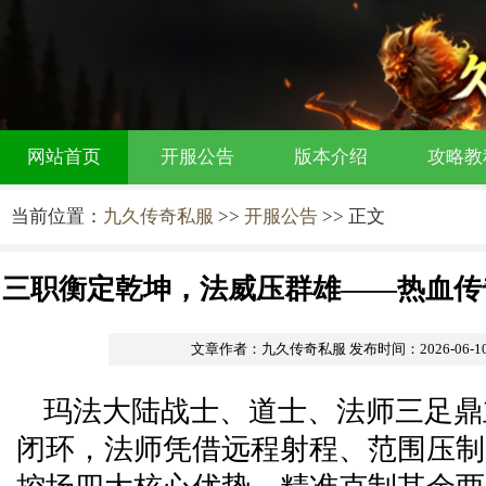
网站首页
开服公告
版本介绍
攻略教
当前位置：
九久传奇私服
>>
开服公告
>> 正文
三职衡定乾坤，法威压群雄——热血传
弈解析
文章作者：九久传奇私服
发布时间：2026-06-10 
玛法大陆战士、道士、法师三足鼎
闭环，法师凭借远程射程、范围压制