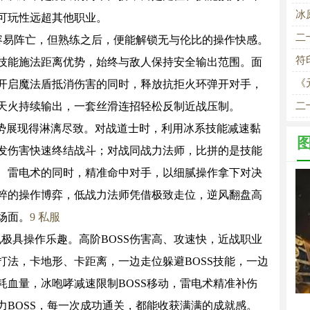
冰
可玩性远超其他职业。
二
容易阵亡，但熟练之后，便能解锁无与伦比的操作快感。
符
技能施法距离优势，始终与敌人保持安全输出范围。面
不
《
开启魔法盾抵消伤害的同时，释放抗拒火环弹开对手，
天火持续输出，一套丝滑连招轻松反制近战压制。
二
势展现得淋漓尽致。对战道士时，利用冰系技能减速黏
发伤害快速终结战斗；对战同战力法师，比拼的是技能
、雷电术的同时，精准命中对手，以细腻操作拿下对决
粹的操作博弈，低战力法师凭借极致走位，逆风翻盘高
场面。
9 私服
也极具操作乐趣。高阶BOSS伤害高、攻速快，近战职业
打法，卡地形、卡距离，一边走位躲避BOSS技能，一边
耗血量，冰咆哮减速限制BOSS移动，雷电术精准补伤
力BOSS，每一次成功通关，都能收获满满的成就感。