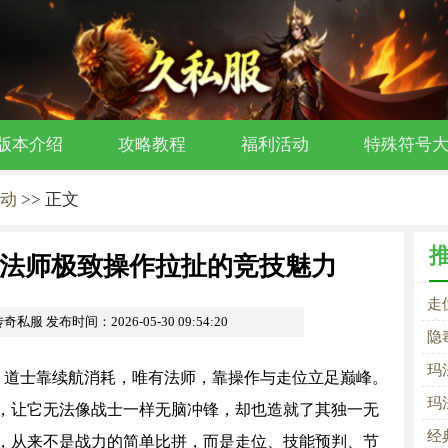
版本介绍
攻略教程
福利活动
特殊符号
动
>> 正文
法师极致操作拉扯的竞技魅力
走
传奇私服
发布时间：2026-05-30 09:54:20
技
隐
籍
玛
，道士靠续航消耗，唯有法师，靠操作与走位立足巅峰。
玛
，让它无法像战士一样无脑冲锋，却也造就了其独一无
经
，从来不是战力的简单比拼，而是走位、技能预判、节