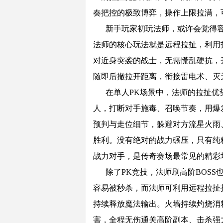
奏把控的极致博弈，操作上限拉满，
新手玩家初玩法师，或许会觉得
法师的核心玩法就是远程拉扯，利用
对近身突袭的战士，无需慌乱硬抗，
随即后撤拉开距离，衔接雷电术、灭
在单人PK场景中，法师的拉扯优
人，打断对手施毒、召唤节奏，用爆
预判与走位细节，躲避对方流星火雨
胜利。没有绝对的战力碾压，只有纯
战力对手，是传奇赛场最常见的精彩
除了PK竞技，法师刷高阶BOSS
容易被秒杀，而法师可利用远程拉扯
持续释放魔法输出。火墙持续灼烧消
害，全程无伤通关高阶副本、击杀强