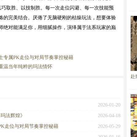
以巧取胜、以技制胜。每一次走位闪避、每一次技能预
略的完美结合。厌倦了无脑硬刚的枯燥玩法，想要体验
师绝对能满足你，用细腻操作，演绎属于法系玩家的巅
士专属PK走位与对局节奏掌控秘籍
重温当年纯粹的玛法情怀
赴
2026-01-20
铸玛法辉煌》
2026-04-18
PK走位与对局节奏掌控秘籍
2026-05-29
2026-01-16