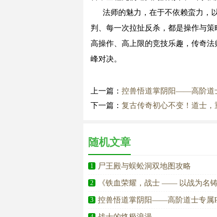
法师的魅力，在于不依赖蛮力，
判、每一次拉扯反杀，都是操作与策
高操作、高上限的竞技乐趣，传奇法
峰对决。
上一篇：
控兽悟道掌阴阳——高阶道
下一篇：
复古传奇初心不变！道士，
随机文章
尸王殿与蜈蚣洞双地图攻略
1
《铁血荣耀，战士 —— 以战为名
2
控兽悟道掌阴阳——高阶道士专属
3
战士的终极浪漫
4