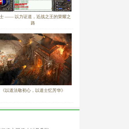
士 —— 以力证道，近战之王的荣耀之
路
《以道法敬初心，以道士忆芳华》