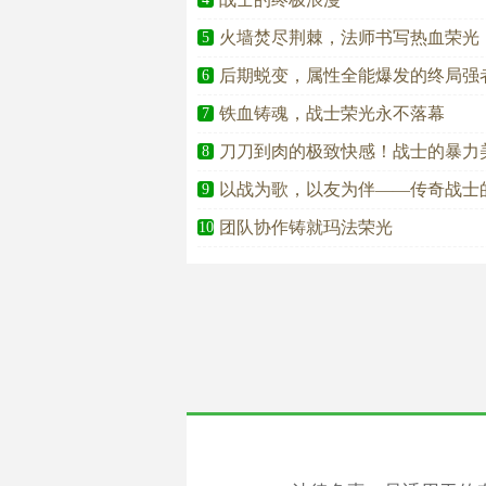
火墙焚尽荆棘，法师书写热血荣光
5
后期蜕变，属性全能爆发的终局强
6
铁血铸魂，战士荣光永不落幕
7
刀刀到肉的极致快感！战士的暴力
8
以战为歌，以友为伴——传奇战士
9
团队协作铸就玛法荣光
10