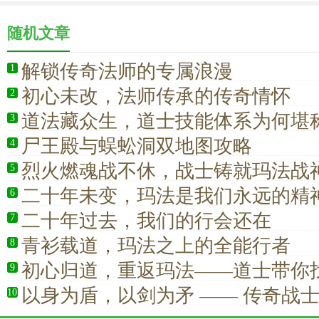
随机文章
解锁传奇法师的专属浪漫
1
初心未改，法师传承的传奇情怀
2
道法藏众生，道士技能体系为何堪
3
完善闭环
尸王殿与蜈蚣洞双地图攻略
4
烈火燃魂战不休，战士铸就玛法战
5
二十年未变，玛法是我们永远的精
6
二十年过去，我们的行会还在
7
青衫载道，玛法之上的全能行者
8
初心归道，重返玛法——道士带你
9
初的感动
以身为盾，以剑为矛 —— 传奇战
10
的战斗信仰