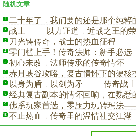
随机文章
二十年了，我们要的还是那个纯粹
1
战士 —— 以力证道，近战之王的
2
刀光铸传奇，战士的热血征程
3
零门槛上手！传奇法师：新手必选
4
全场景
初心未改，法师传承的传奇情怀
5
赤月峡谷攻略，复古情怀下的硬核
6
以身为盾，以剑为矛 —— 传奇战
7
的战斗信仰
经典复古副本的情怀回响，在熟悉
8
拾热血青春
佛系玩家首选，零压力玩转玛法—
9
亲民的传奇职业
不止热血，传奇里的温情社交江湖
10